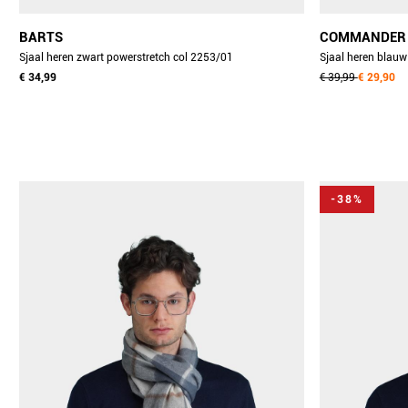
BARTS
COMMANDER
Sjaal heren zwart powerstretch col 2253/01
€ 34,99
€ 39,99
€ 29,90
-38%