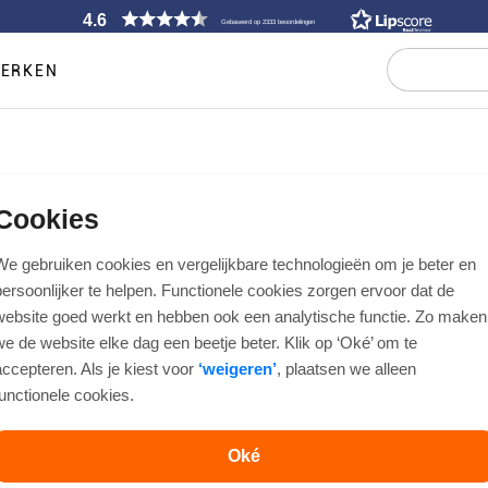
4.6
Gebaseerd op 2333 beoordelingen
ERKEN
Sjaal heren
Cookies
een outfit, maar wel het onderdeel dat het meest zichtbaar is bij het ver
We gebruiken cookies en vergelijkbare technologieën om je beter en
casual outfit net dat beetje extra afwerking. Welke sjaal daarbij past, 
persoonlijker te helpen. Functionele cookies zorgen ervoor dat de
kasjmier of wollen variant. Bij Bos Men Shop, ook wel bekend als shawl, 
elke gelegenheid is afgestemd.
website goed werkt en hebben ook een analytische functie. Zo maken
we de website elke dag een beetje beter. Klik op ‘Oké’ om te
accepteren. Als je kiest voor
‘weigeren’
, plaatsen we alleen
functionele cookies.
Handschoenen
Riemen
Stropdassen & Strikken
Oké
HEREN SJAAL