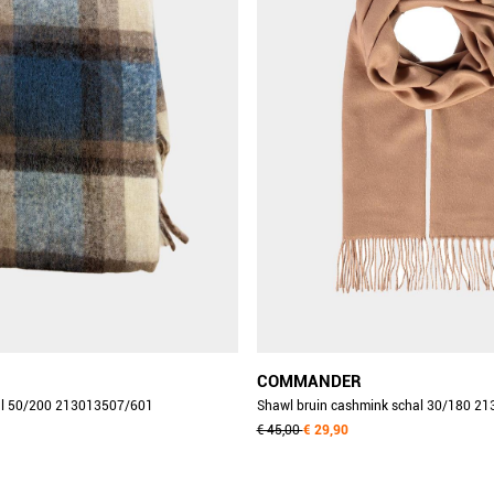
COMMANDER
al 50/200 213013507/601
Shawl bruin cashmink schal 30/180 2
€ 45,00
€ 29,90