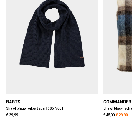
BARTS
COMMANDER
Shawl blauw wilbert scarf 3857/031
Shawl blauw sch
€ 29,99
€ 45,00
€ 29,90