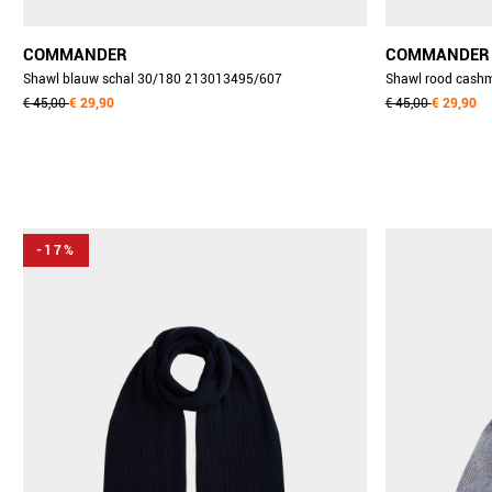
COMMANDER
COMMANDER
Shawl blauw schal 30/180 213013495/607
Shawl rood cash
€ 45,00
€ 29,90
€ 45,00
€ 29,90
-17%