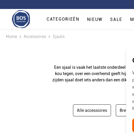
CATEGORIEËN
NIEUW
SALE
M
Home
Accessoires
Sjaals
Een sjaal is vaak het laatste onderdeel van 
kou tegen, over een overhemd geeft hij een 
zijden sjaal doet iets anders dan een dikke 
Alle accessoires
Bretels