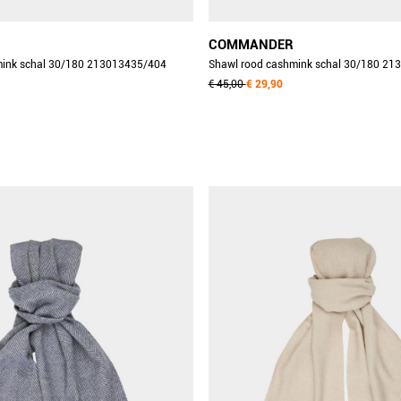
COMMANDER
mink schal 30/180 213013435/404
Shawl rood cashmink schal 30/180 21
€ 45,00
€ 29,90