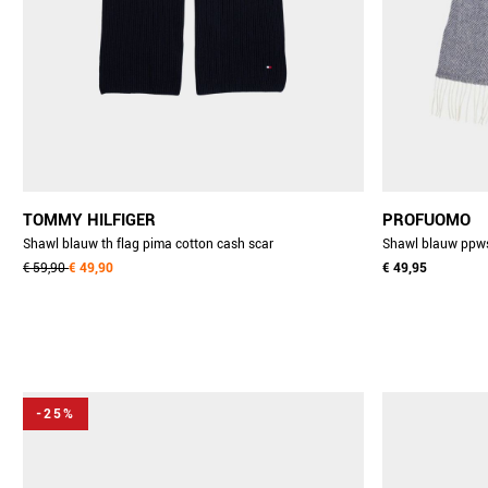
TOMMY HILFIGER
PROFUOMO
Shawl blauw th flag pima cotton cash scar
Shawl 
am0am12847/dw6
€ 59,90
€ 49,90
€ 49,95
-25%