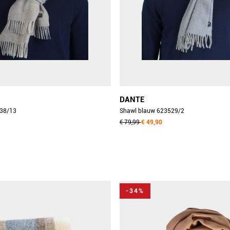
DANTE
e 623538/13
Shawl blauw 623529/2
€ 79,99
€ 49,90
-34%