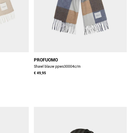
PROFUOMO
Shawl blauw ppws30004c/m
€ 49,95