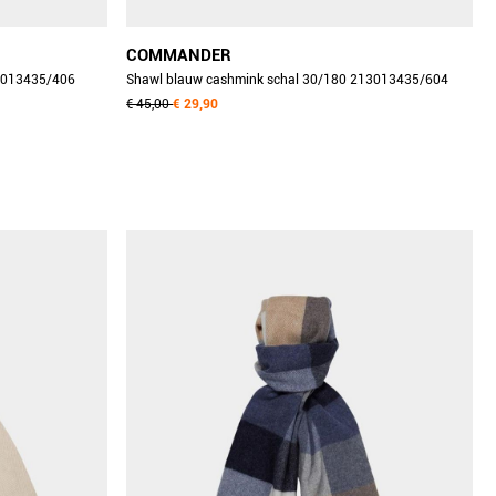
COMMANDER
3013435/406
Shawl blauw cashmink schal 30/180 213013435/604
€ 45,00
€ 29,90