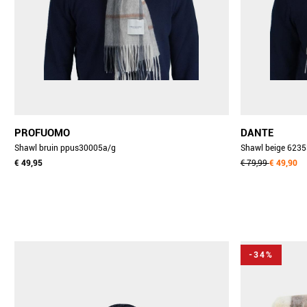
PROFUOMO
DANTE
Shawl bruin ppus30005a/g
Shawl beig
€ 49,95
€ 79,99
€ 49,90
-34%