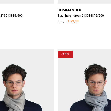
COMMANDER
Sjaal heren blauw 213013816/600
Sjaal heren groen 213013816/500
€ 39,99
€ 29,90
-38%