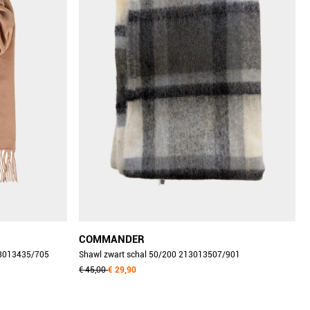
COMMANDER
13013435/705
Shawl zwart schal 50/200 213013507/901
€ 45,00
€ 29,90