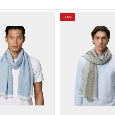
74 items
-25%