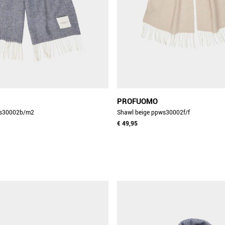
PROFUOMO
blauw ppws30002b/m2
Shawl beige ppws30002f/f
€ 49,95