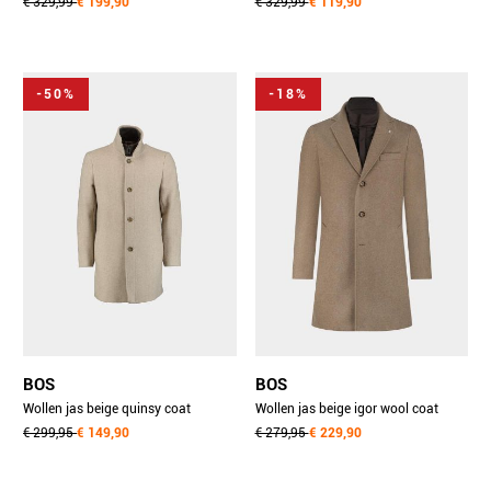
nylon inlay 9082h/4 l.grey
€ 329,99
€ 199,90
met nylon inlay 9082h/2 sand
€ 329,99
€ 119,90
-50%
-18%
BOS
BOS
Wollen jas beige quinsy coat
Wollen jas beige igor wool coat
25301qu52bo/820 sand
€ 299,95
€ 149,90
25301ig43bo/820 sand
€ 279,95
€ 229,90