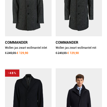
COMMANDER
COMMANDER
Wollen jas zwart wollmantel inlet
Wollen jas zwart wollmantel mit
213013461/901
€ 249,99
€ 129,90
inlet 213013460/901
€ 249,99
€ 129,90
-48%