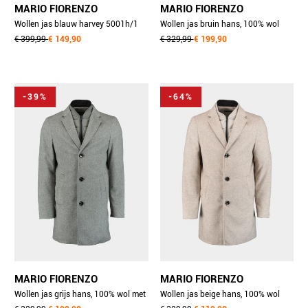
MARIO FIORENZO
MARIO FIORENZO
Wollen jas blauw harvey 5001h/1
Wollen jas bruin hans, 100% wol
navy
€ 399,99
€ 149,90
met nylon inlay 9082h/3 brown
€ 329,99
€ 199,90
-39%
-64%
MARIO FIORENZO
MARIO FIORENZO
Wollen jas grijs hans, 100% wol met
Wollen jas beige hans, 100% wol