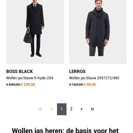
BOSS BLACK
LERROS
Wollen jas blauw h-hyde-254
Wollen jas blauw 2597272/485
10273687 01 50549187/404
€ 549,00
€ 299,00
€ 169,99
€ 99,90
1
2
Wollen jas heren: de basis voor het