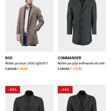
BOS
COMMANDER
Wollen jas bruin 24301ig09/871
Wollen jas grijs wollmantel mit inlet
forte
€ 329,95
€ 99,95
213013459/840
€ 249,99
€ 129,90
-48%
-48%