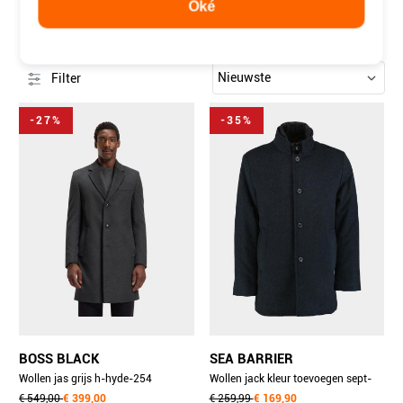
Oké
WOLLEN JASSEN HEREN
43 items
Filter
-27%
-35%
BOSS BLACK
SEA BARRIER
Wollen jas grijs h-hyde-254
Wollen jack kleur toevoegen sept-
10273687 01 50549187/030
€ 549,00
€ 399,00
fant g0002889.t22a/0101
€ 259,99
€ 169,90