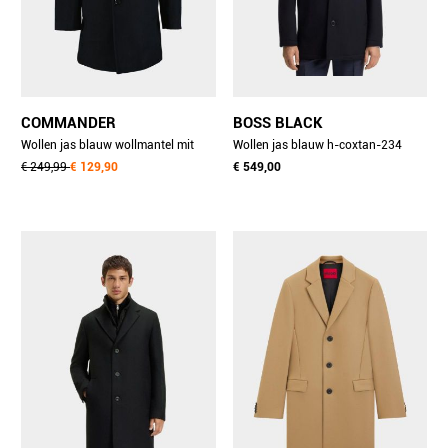
COMMANDER
BOSS BLACK
Wollen jas blauw wollmantel mit
Wollen jas blauw h-coxtan-234
inlet 213013459/607
€ 249,99
€ 129,90
10273687 01 50549193/404
€ 549,00