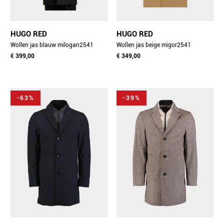
HUGO RED
HUGO RED
Wollen jas blauw milogan2541
Wollen jas beige migor2541
10266240 01 50546546/405
€ 399,00
10266240 01 50546528/266
€ 349,00
-63%
-39%