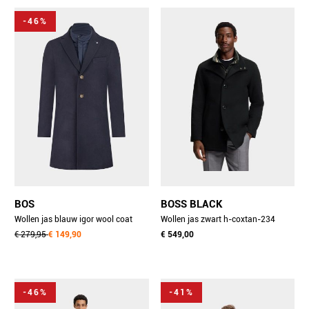
-46%
BOS
BOSS BLACK
Wollen jas blauw igor wool coat
Wollen jas zwart h-coxtan-234
25301ig43bo/290 navy
€ 279,95
€ 149,90
10273687 01 50549193/001
€ 549,00
-46%
-41%