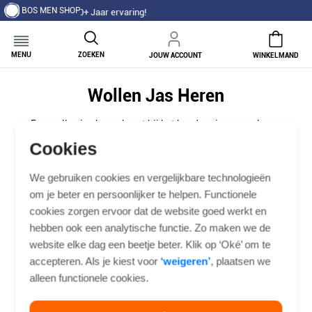
BOS MEN SHOP
aar ervaring!
MENU
ZOEKEN
JOUW ACCOUNT
WINKELMAND
Wollen Jas Heren
Een wollen jas heren hoort bij het koude seizoen zoals een
goede trui bij een kille avond: hij houdt je warm zonder
Cookies
zwaar aan te voelen en oogt meteen verzorgd. Wol werkt
als natuurlijke isolatie en voert vocht af, waardoor de jas
We gebruiken cookies en vergelijkbare technologieën
ook bij wisselende temperaturen prettig blijft zitten. Draag
om je beter en persoonlijker te helpen. Functionele
je hem los over een trui en broek, of juist over een pak naar
cookies zorgen ervoor dat de website goed werkt en
kantoor, in beide gevallen maakt de jas de outfit compleet.
Bij Bos Men Shop vind je een assortiment wollen jassen
hebben ook een analytische functie. Zo maken we de
heren in verschillende modellen, kleuren en pasvormen,
website elke dag een beetje beter. Klik op ‘Oké’ om te
samengesteld vanuit meer dan honderd jaar ervaring in
accepteren. Als je kiest voor
‘weigeren’
, plaatsen we
herenkleding.
alleen functionele cookies.