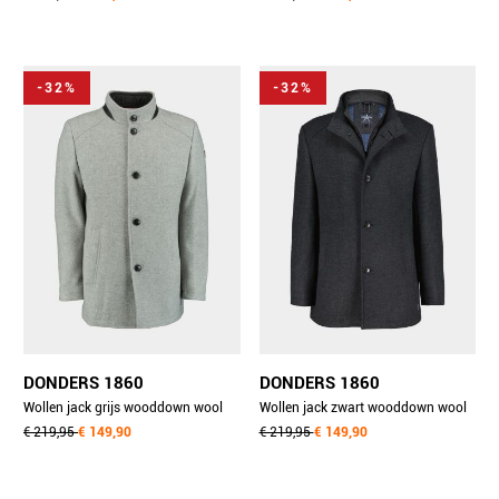
-32%
-32%
DONDERS 1860
DONDERS 1860
Wollen jack grijs wooddown wool
Wollen jack zwart wooddown wool
coat 21807.3/911
€ 219,95
€ 149,90
coat 21807.3/982
€ 219,95
€ 149,90