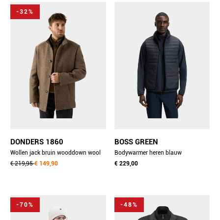
-32%
DONDERS 1860
BOSS GREEN
Wollen jack bruin wooddown wool
Bodywarmer heren blauw
coat 21807.3/410
€ 219,95
€ 149,90
v_urbanex vest 10262007 01
€ 229,00
50545867/402
-70%
-48%