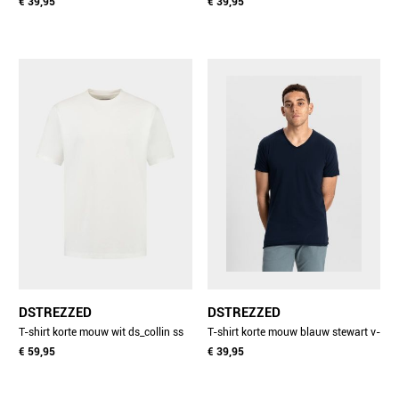
tee 202274-nnnos/100
€ 39,95
neck tee 202840-nos/100
€ 39,95
DSTREZZED
DSTREZZED
T-shirt korte mouw wit ds_collin ss
T-shirt korte mouw blauw stewart v-
nos 203012-nos/100
€ 59,95
neck tee 202840-nos/649
€ 39,95