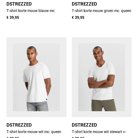
DSTREZZED
DSTREZZED
T-shirt korte mouw blauw mc.
T-shirt korte mouw groen mc. queen
queen tee 202274-nnnos/649
€ 39,95
tee 202274-nnnos/511
€ 39,95
DSTREZZED
DSTREZZED
T-shirt korte mouw wit mc. queen
T-shirt korte mouw wit stewart v-