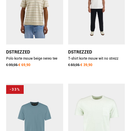
DSTREZZED
DSTREZZED
Polo korte mouw beige nereo tee
T-shirt korte mouw wit no strezz
421004-ss26/251
€ 99,95
€ 69,90
club tee 203030-aw25/100
€ 59,95
€ 39,90
-33%