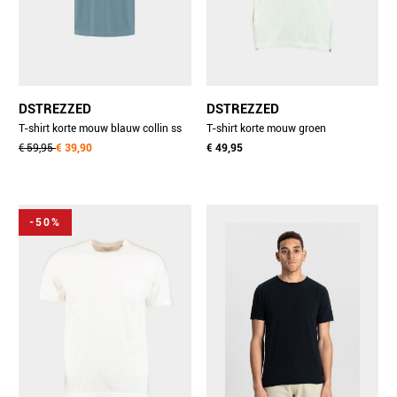
DSTREZZED
DSTREZZED
T-shirt korte mouw blauw collin ss
T-shirt korte mouw groen
tee 203012-aw25/630
€ 59,95
€ 39,90
ds_nickolas tee 202876-ss25/561
€ 49,95
-50%