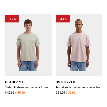
-30%
-33%
DSTREZZED
DSTREZZED
T-shirt korte mouw beige nickolas
T-shirt korte mouw paars lasse tee
tee 203054-ss26/251
€ 49,95
€ 35,00
203072/462
€ 59,95
€ 39,90