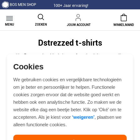
BOS MEN SHOP
100+ Jaar ervaring!
MENU
ZOEKEN
JOUW ACCOUNT
WINKELMAND
Dstrezzed t-shirts
Het Dstrezzed t-shirt is het perfecte basisitem voor elke
moderne garderobe. Met een focus op kwaliteit en een
Cookies
ideale pasvorm biedt het Dstrezzed shirt zowel stijl als
comfort voor elke gelegenheid. Of je nu kiest voor een
We gebruiken cookies en vergelijkbare technologieën
klassiek wit Dstrezzed t-shirt of een gedurfde kleur, deze
om je beter en persoonlijker te helpen. Functionele
shirts zijn ontworpen voor langdurig gebruik en versterken
cookies zorgen ervoor dat de website goed werkt en
je look.Het Dstrezzed t-shirt is gemaakt van zachte,
ademende stoffen die je de hele dag comfortabel houden.
hebben ook een analytische functie. Zo maken we de
Het tijdloze design maakt het veelzijdig – combineer het
website elke dag een beetje beter. Klik op ‘Oké’ om te
eenvoudig met een jeans voor een relaxte uitstraling of
accepteren. Als je kiest voor
‘weigeren’
, plaatsen we
draag het onder een blazer voor een meer geklede look.
alleen functionele cookies.