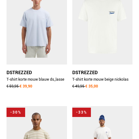
DSTREZZED
DSTREZZED
T-shirt korte mouw blauw ds_lasse
T-shirt korte mouw beige nickolas
tee 203072/646
€ 59,95
€ 39,90
tee 203054-ss26/107
€ 49,95
€ 35,00
-30%
-33%