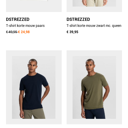
DSTREZZED
DSTREZZED
T-shirt korte mouw paars
T-shirt korte mouw zwart mc. queen
ds_nickolas tee 202876-ss25/459
€ 49,95
€ 24,98
tee 202274-nnnos/999
€ 39,95