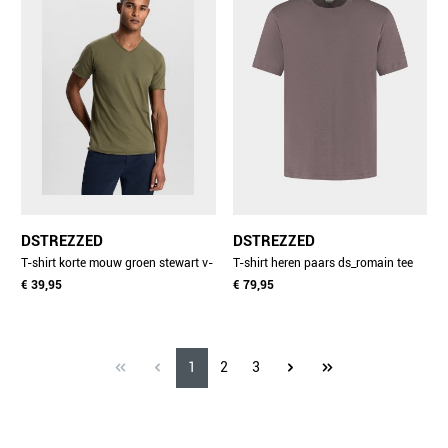
DSTREZZED
DSTREZZED
T-shirt korte mouw groen stewart v-
T-shirt heren paars ds_romain tee
neck tee 202840-nos/511
€ 39,95
203530/463
€ 79,95
1
2
3