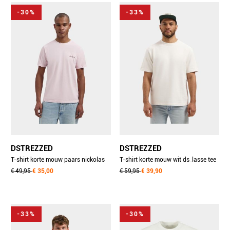
-30%
-33%
DSTREZZED
DSTREZZED
T-shirt korte mouw paars nickolas
T-shirt korte mouw wit ds_lasse tee
tee 203054-ss26/462
€ 49,95
€ 35,00
203072/102
€ 59,95
€ 39,90
-33%
-30%