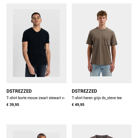
DSTREZZED
DSTREZZED
T-shirt korte mouw zwart stewart v-
T-shirt heren grijs ds_steve tee
neck tee 202840-nos/999
€ 39,95
203520/216
€ 49,95