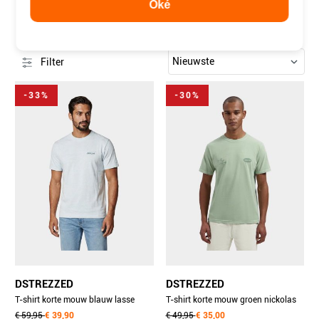
Oké
BEKIJK ONZE T-SHIRTS VOOR HEREN
69 items
Filter
-33%
-30%
DSTREZZED
DSTREZZED
T-shirt korte mouw blauw lasse
T-shirt korte mouw groen nickolas
graphic tee 203524/646
€ 59,95
€ 39,90
tee 203054-ss26/564
€ 49,95
€ 35,00