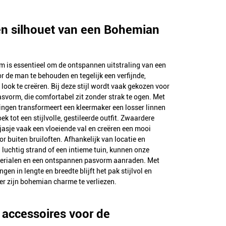
n silhouet van een Bohemian
 is essentieel om de ontspannen uitstraling van een
 de man te behouden en tegelijk een verfijnde,
look te creëren. Bij deze stijl wordt vaak gekozen voor
asvorm, die comfortabel zit zonder strak te ogen. Met
ingen transformeert een kleermaker een losser linnen
ek tot een stijlvolle, gestileerde outfit. Zwaardere
 jasje vaak een vloeiende val en creëren een mooi
or buiten bruiloften. Afhankelijk van locatie en
 luchtig strand of een intieme tuin, kunnen onze
terialen en een ontspannen pasvorm aanraden. Met
gen in lengte en breedte blijft het pak stijlvol en
r zijn bohemian charme te verliezen.
 accessoires voor de