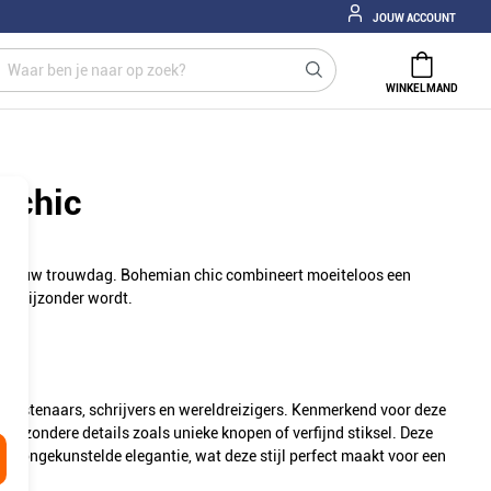
JOUW ACCOUNT
WINKELMAND
 chic
g op jouw trouwdag. Bohemian chic combineert moeiteloos een
ht bijzonder wordt.
kunstenaars, schrijvers en wereldreizigers. Kenmerkend voor deze
 bijzondere details zoals unieke knopen of verfijnd stiksel. Deze
een ongekunstelde elegantie, wat deze stijl perfect maakt voor een