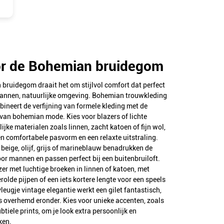
or de Bohemian bruidegom
bruidegom draait het om stijlvol comfort dat perfect
pannen, natuurlijke omgeving. Bohemian trouwkleding
neert de verfijning van formele kleding met de
 van bohemian mode. Kies voor blazers of lichte
ijke materialen zoals linnen, zacht katoen of fijn wol,
en comfortabele pasvorm en een relaxte uitstraling.
 beige, olijf, grijs of marineblauw benadrukken de
or mannen en passen perfect bij een buitenbruiloft.
er met luchtige broeken in linnen of katoen, met
rolde pijpen of een iets kortere lengte voor een speels
leugje vintage elegantie werkt een gilet fantastisch,
is overhemd eronder. Kies voor unieke accenten, zoals
tiele prints, om je look extra persoonlijk en
ken.