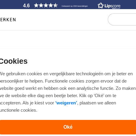
4.6
Gebaseerd op 2333 beoordelingen
ERKEN
s over de trouwthema: Bohemian
Cookies
We gebruiken cookies en vergelijkbare technologieën om je beter en
n persoonlijke expressie en comfort, perfect voor een unieke uitstralin
persoonlijker te helpen. Functionele cookies zorgen ervoor dat de
ing met subtiele verfijning, waardoor het
trouwpak
van de bruidegom ec
website goed werkt en hebben ook een analytische functie. Zo maken
we de website elke dag een beetje beter. Klik op ‘Oké’ om te
Bohemian style voor mannen
accepteren. Als je kiest voor
‘weigeren’
, plaatsen we alleen
functionele cookies.
s samen, geïnspireerd door de eigenzinnige levensstijl van 19e-eeuwse 
accessoires die karakter toevoegen. Denk aan broeken, jassen of gilets met
en creativiteit uitstraalt. Bohemian style mannen combineren gemak met 
Oké
unieke, authentieke uitstraling die elke outfit bijzonder maakt.