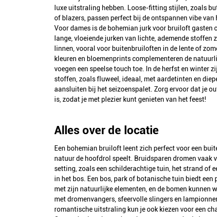
luxe uitstraling hebben. Loose-fitting stijlen, zoals 
of blazers, passen perfect bij de ontspannen vibe van
Voor dames is de bohemian jurk voor bruiloft gasten 
lange, vloeiende jurken van lichte, ademende stoffen 
linnen, vooral voor buitenbruiloften in de lente of zo
kleuren en bloemenprints complementeren de natuurl
voegen een speelse touch toe. In de herfst en winter z
stoffen, zoals fluweel, ideaal, met aardetinten en diep
aansluiten bij het seizoenspalet. Zorg ervoor dat je ou
is, zodat je met plezier kunt genieten van het feest!
Alles over de locatie
Een bohemian bruiloft leent zich perfect voor een buit
natuur de hoofdrol speelt. Bruidsparen dromen vaak v
setting, zoals een schilderachtige tuin, het strand of 
in het bos. Een bos, park of botanische tuin biedt een
met zijn natuurlijke elementen, en de bomen kunnen w
met dromenvangers, sfeervolle slingers en lampionnen
romantische uitstraling kun je ook kiezen voor een c