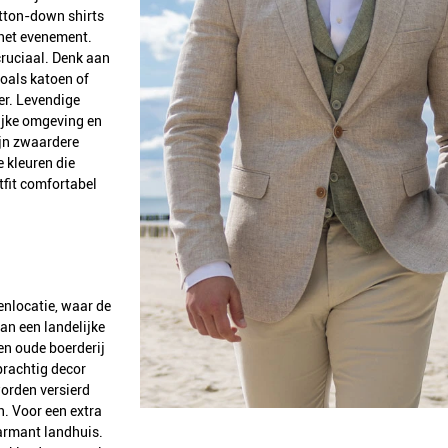
button-down shirts
 het evenement.
cruciaal. Denk aan
zoals katoen of
mer. Levendige
ijke omgeving en
ijn zwaardere
e kleuren die
tfit comfortabel
enlocatie, waar de
an een landelijke
een oude boerderij
 prachtig decor
orden versierd
. Voor een extra
harmant landhuis.