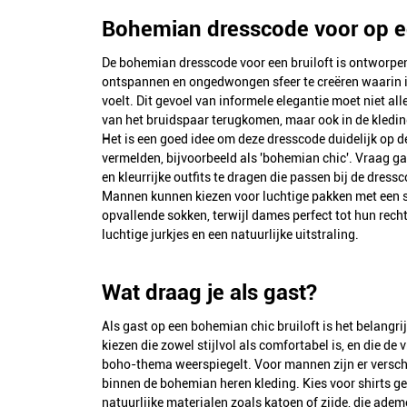
Bohemian dresscode voor op ee
De bohemian dresscode voor een bruiloft is ontworpe
ontspannen en ongedwongen sfeer te creëren waarin ie
voelt. Dit gevoel van informele elegantie moet niet alle
van het bruidspaar terugkomen, maar ook in de kledin
Het is een goed idee om deze dresscode duidelijk op d
vermelden, bijvoorbeeld als 'bohemian chic'. Vraag g
en kleurrijke outfits te dragen die passen bij de dres
Mannen kunnen kiezen voor luchtige pakken met een s
opvallende sokken, terwijl dames perfect tot hun rech
luchtige jurkjes en een natuurlijke uitstraling.
Wat draag je als gast?
Als gast op een bohemian chic bruiloft is het belangrij
kiezen die zowel stijlvol als comfortabel is, en die de v
boho-thema weerspiegelt. Voor mannen zijn er versch
binnen de bohemian heren kleding. Kies voor shirts 
natuurlijke materialen zoals katoen of zijde, die adem