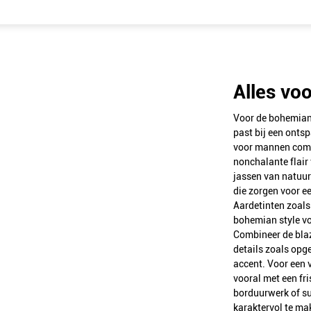
Alles vo
Voor de bohemian 
past bij een onts
voor mannen combi
nonchalante flair
jassen van natuurl
die zorgen voor e
Aardetinten zoals
bohemian style vo
Combineer de blaz
details zoals opge
accent. Voor een v
vooral met een fr
borduurwerk of sub
karaktervol te ma