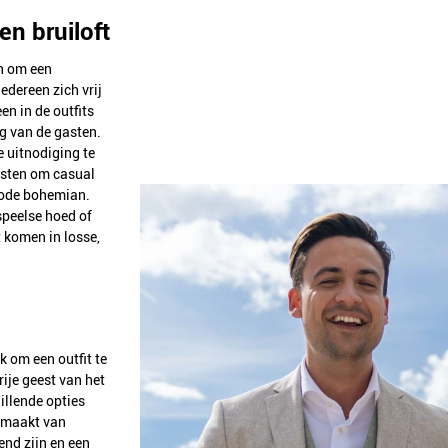
n bruiloft
n om een
dereen zich vrij
en in de outfits
g van de gasten.
e uitnodiging te
asten om casual
scode bohemian.
peelse hoed of
t komen in losse,
k om een outfit te
rije geest van het
illende opties
gemaakt van
end zijn en een