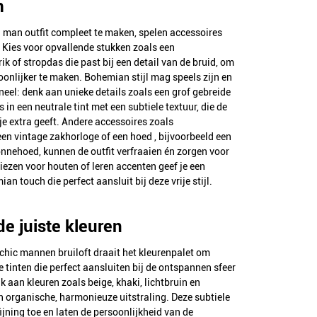
m
man outfit compleet te maken, spelen accessoires
. Kies voor opvallende stukken zoals een
ik of stropdas die past bij een detail van de bruid, om
oonlijker te maken. Bohemian stijl mag speels zijn en
oneel: denk aan unieke details zoals een grof gebreide
s in een neutrale tint met een subtiele textuur, die de
tje extra geeft. Andere accessoires zoals
n vintage zakhorloge of een hoed , bijvoorbeeld een
onnehoed, kunnen de outfit verfraaien én zorgen voor
iezen voor houten of leren accenten geef je een
an touch die perfect aansluit bij deze vrije stijl.
de juiste kleuren
chic mannen bruiloft draait het kleurenpalet om
e tinten die perfect aansluiten bij de ontspannen sfeer
nk aan kleuren zoals beige, khaki, lichtbruin en
en organische, harmonieuze uitstraling. Deze subtiele
ijning toe en laten de persoonlijkheid van de