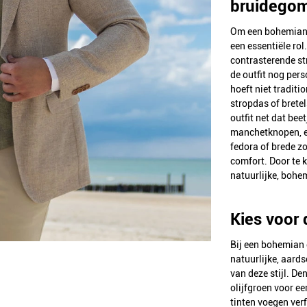
bruidego
Om een bohemian 
een essentiële rol
contrasterende str
de outfit nog pers
hoeft niet traditi
stropdas of bretel
outfit net dat bee
manchetknopen, ee
fedora of brede z
comfort. Door te k
natuurlijke, bohemi
Kies voor 
Bij een bohemian 
natuurlijke, aards
van deze stijl. De
olijfgroen voor e
tinten voegen verf