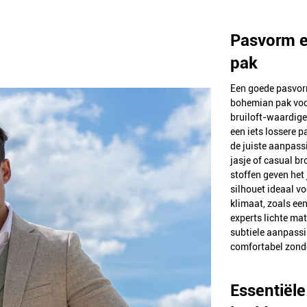
Pasvorm e
pak
Een goede pasvorm
bohemian pak voor
bruiloft-waardige 
een iets lossere p
de juiste aanpass
jasje of casual bro
stoffen geven het
silhouet ideaal vo
klimaat, zoals een
experts lichte ma
subtiele aanpassin
comfortabel zonde
Essentiële