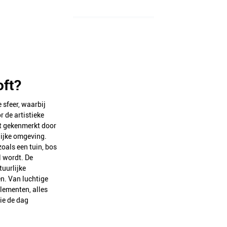
oft?
 sfeer, waarbij
r de artistieke
ft gekenmerkt door
lijke omgeving.
zoals een tuin, bos
l wordt. De
tuurlijke
n. Van luchtige
elementen, alles
ie de dag