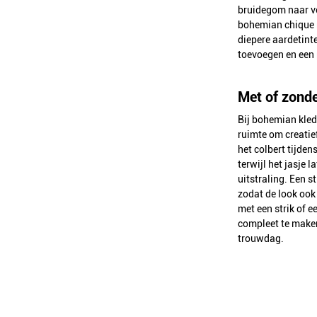
bruidegom naar vo
bohemian chique m
diepere aardetint
toevoegen en een p
Met of zonde
Bij bohemian kled
ruimte om creatief
het colbert tijden
terwijl het jasje 
uitstraling. Een st
zodat de look ook 
met een strik of 
compleet te maken.
trouwdag.