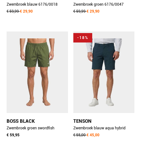
Zwembroek blauw 6176/0018
Zwembroek groen 6176/0047
€ 59,99
€ 29,90
€ 59,99
€ 29,90
-18%
BOSS BLACK
TENSON
Zwembroek groen swordfish
Zwembroek blauw aqua hybrid
10257136 01 50554613/350
€ 59,95
swim 5018274/964
€ 55,00
€ 45,00