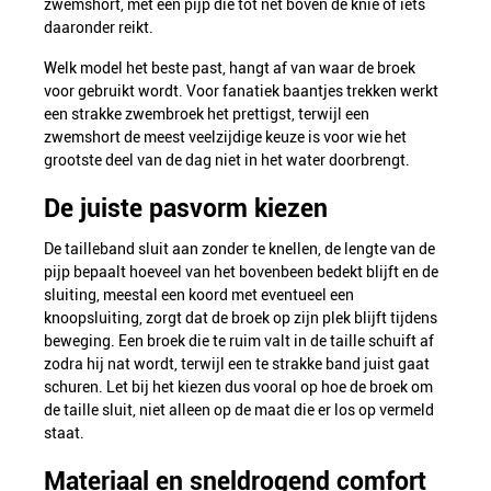
zwemshort, met een pijp die tot net boven de knie of iets
daaronder reikt.
Welk model het beste past, hangt af van waar de broek
voor gebruikt wordt. Voor fanatiek baantjes trekken werkt
een strakke zwembroek het prettigst, terwijl een
zwemshort de meest veelzijdige keuze is voor wie het
grootste deel van de dag niet in het water doorbrengt.
De juiste pasvorm kiezen
De tailleband sluit aan zonder te knellen, de lengte van de
pijp bepaalt hoeveel van het bovenbeen bedekt blijft en de
sluiting, meestal een koord met eventueel een
knoopsluiting, zorgt dat de broek op zijn plek blijft tijdens
beweging. Een broek die te ruim valt in de taille schuift af
zodra hij nat wordt, terwijl een te strakke band juist gaat
schuren. Let bij het kiezen dus vooral op hoe de broek om
de taille sluit, niet alleen op de maat die er los op vermeld
staat.
Materiaal en sneldrogend comfort