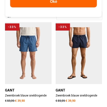
ZWEMBROEKEN
Oké
60 items
Filter
-33%
-33%
GANT
GANT
Zwembroek blauw sneldrogende
Zwembroek blauw sneldrogende
zwemshort met lo 920006500/442
€ 59,99
€ 39,90
zwemshort met lo 920006500/410
€ 59,99
€ 39,90