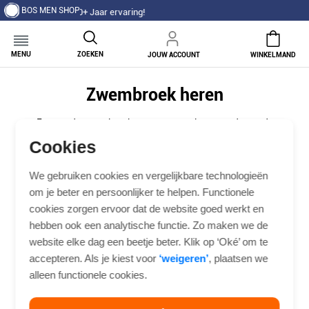
BOS MEN SHOP
aar ervaring!
MENU
ZOEKEN
JOUW ACCOUNT
WINKELMAND
Zwembroek heren
Een goede zwembroek gaat mee van het strand naar de
boulevard en weer terug, zonder dat je erover na hoeft te
Cookies
denken. Of je nu een middagje zwemt, aan de rand van het
zwembad zit of gewoon buiten wilt zijn zolang het warm
We gebruiken cookies en vergelijkbare technologieën
is, de juiste pasvorm en het juiste materiaal maken het
om je beter en persoonlijker te helpen. Functionele
verschil tussen een broek die hinderlijk aanvoelt en een
cookies zorgen ervoor dat de website goed werkt en
broek die je vergeet dat je draagt. Bij Bos Men Shop stellen
wij een assortiment samen dat verschillende lengtes,
hebben ook een analytische functie. Zo maken we de
pasvormen en kleuren dekt, zodat iedere man een
website elke dag een beetje beter. Klik op ‘Oké’ om te
zwembroek vindt die bij zijn bouw en zijn stijl past.
accepteren. Als je kiest voor
‘weigeren’
, plaatsen we
alleen functionele cookies.