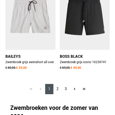
BAILEYS
BOSS BLACK
Zwembroek grijs swimshort all over
Zwembroek grijs iconic 10239741
printed 2- 611001/92
€ 49,95
€ 25,00
01 50528291/011
€ 59,95
€ 49,90
1
2
3
Zwembroeken voor de zomer van