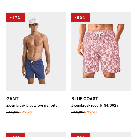
-17%
-50%
GANT
BLUE COAST
Zwembroek blauw swim shorts
Zwembroek rood 6184/0025
920016000/401
€ 59,99
€ 49,90
€ 59,99
€ 29,90