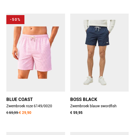
-50%
BLUE COAST
BOSS BLACK
Zwembroek roze 6149/0020
Zwembroek blauw swordfish
€ 59,99
€ 29,90
10257136 01 50554613/415
€ 59,95