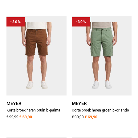
-30%
-30%
MEYER
MEYER
Korte broek heren bruin b-palma
Korte broek heren groen b-orlando
art.1-8120 1401812090/45
€ 99,99
€ 69,90
art.1-5074 1391507400/26
€ 99,99
€ 69,90