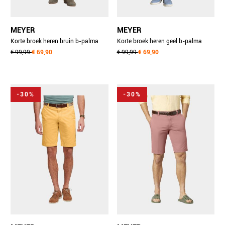
MEYER
MEYER
Korte broek heren bruin b-palma
Korte broek heren geel b-palma
art.1-5054 1401505490/47
€ 99,99
€ 69,90
art.1-5059 1401505990/42
€ 99,99
€ 69,90
-30%
-30%