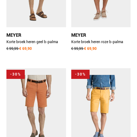
MEYER
MEYER
Korte broek heren geel b-palma
Korte broek heren roze b-palma
art.1-8118 1401811890/41
€ 99,99
€ 69,90
art.1-6184 1401618490/51
€ 99,99
€ 69,90
-30%
-30%