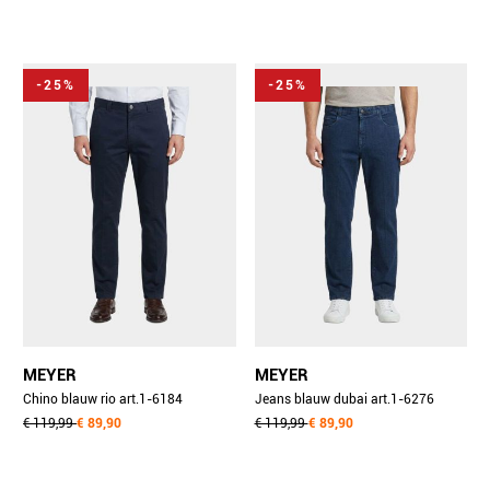
-25%
-25%
MEYER
MEYER
Chino blauw rio art.1-6184
Jeans blauw dubai art.1-6276
3241618490/19
€ 119,99
€ 89,90
3101627690/17
€ 119,99
€ 89,90