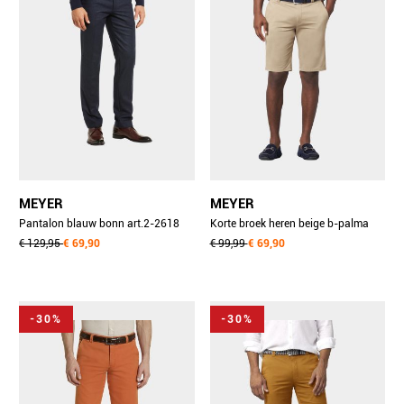
MEYER
MEYER
Pantalon blauw bonn art.2-2618
Korte broek heren beige b-palma
1022261800/19
€ 129,95
€ 69,90
art.1-6184 1401618490/42
€ 99,99
€ 69,90
-30%
-30%