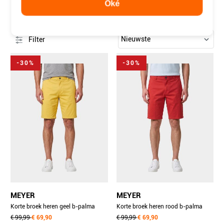
Oké
MEYER
176 items
Filter
-30%
-30%
MEYER
MEYER
Korte broek heren geel b-palma
Korte broek heren rood b-palma
art.1-8120 1401812090/41
€ 99,99
€ 69,90
art.1-3011 1401301190/55
€ 99,99
€ 69,90