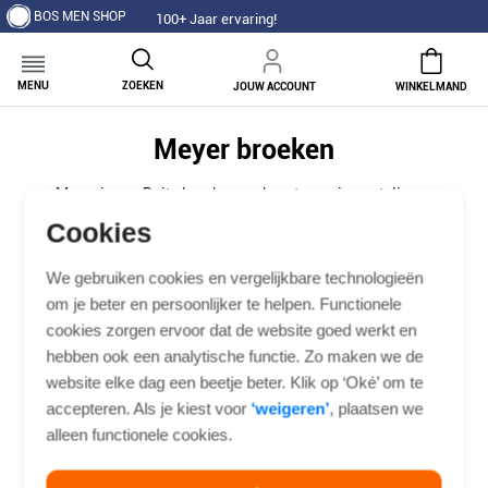
BOS MEN SHOP
00+ Jaar ervaring!
MENU
ZOEKEN
JOUW ACCOUNT
WINKELMAND
Meyer broeken
Meyer is een Duits broekenmerk met een eigen atelier en
fabriek, wat zorgt voor een hoge kwaliteitscontrole op elke
Cookies
Meyer broek voor heren. Bij Bos Men Shop vind je Meyer in
slim fit, modern fit en regular fit, van chino's en jeans tot
We gebruiken cookies en vergelijkbare technologieën
pantalons en ribbroeken. Met meer dan honderd jaar
om je beter en persoonlijker te helpen. Functionele
ervaring in herenkleding stellen wij een assortiment samen
cookies zorgen ervoor dat de website goed werkt en
dat past bij elke pasvorm en gelegenheid.
hebben ook een analytische functie. Zo maken we de
website elke dag een beetje beter. Klik op ‘Oké’ om te
accepteren. Als je kiest voor
‘weigeren’
, plaatsen we
Sale
Jeans
Chino’s
Pantalon
Korte broek
alleen functionele cookies.