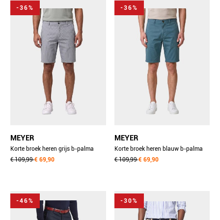
-36%
-36%
MEYER
MEYER
Korte broek heren grijs b-palma
Korte broek heren blauw b-palma
art.1-7368 1401736890/06
€ 109,99
€ 69,90
art.1-7367 1401736790/16
€ 109,99
€ 69,90
-46%
-30%