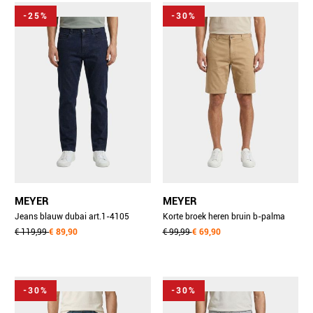
-25%
-30%
MEYER
MEYER
Jeans blauw dubai art.1-4105
Korte broek heren bruin b-palma
3101410590/17
€ 119,99
€ 89,90
art.1-7386 1401738690/43
€ 99,99
€ 69,90
-30%
-30%