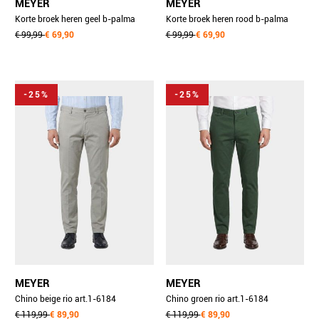
MEYER
MEYER
Korte broek heren geel b-palma
Korte broek heren rood b-palma
art.1-6181 1401618190/42
€ 99,99
€ 69,90
art.1-3004 1401300490/53
€ 99,99
€ 69,90
-25%
-25%
MEYER
MEYER
Chino beige rio art.1-6184
Chino groen rio art.1-6184
3241618490/34
€ 119,99
€ 89,90
3241618490/25
€ 119,99
€ 89,90