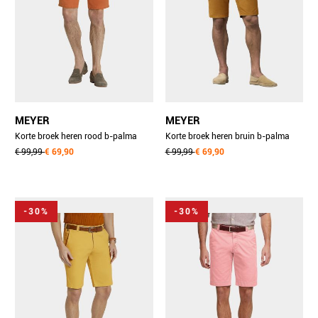
MEYER
MEYER
Korte broek heren rood b-palma
Korte broek heren bruin b-palma
art.1-8118 1401811890/46
€ 99,99
€ 69,90
art.1-7676 1401767690/43
€ 99,99
€ 69,90
-30%
-30%