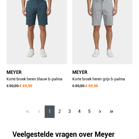
MEYER
MEYER
Korte broek heren blauw b-palma
Korte broek heren grijs b-palma
art.1-5078 1401507890/17
€ 99,99
€ 69,90
art.1-5078 1401507890/05
€ 99,99
€ 69,90
1
2
3
4
5
Veelgestelde vragen over Meyer