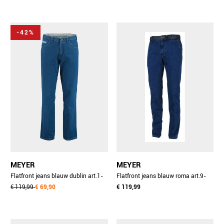
-42%
MEYER
MEYER
Flatfront jeans blauw dublin art.1-
Flatfront jeans blauw roma art.9-
4174 1271417400/16
€ 119,99
€ 69,90
629 1150962900/20
€ 119,99