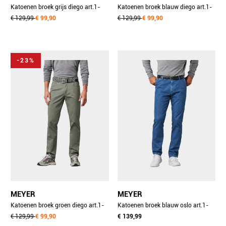
Katoenen broek grijs diego art.1-
Katoenen broek blauw diego art.1-
5054 3061505400/05
€ 129,99
€ 99,90
5054 3061505400/16
€ 129,99
€ 99,90
-23%
MEYER
MEYER
Katoenen broek groen diego art.1-
Katoenen broek blauw oslo art.1-
5054 3061505400/25
€ 129,99
€ 99,90
4122 2231412200/16
€ 139,99