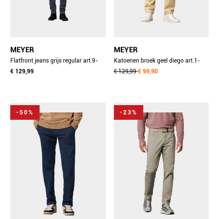
MEYER
MEYER
Flatfront jeans grijs regular art.9-
Katoenen broek geel diego art.1-
6256 3629625600/07
€ 129,99
5054 3061505400/42
€ 129,99
€ 99,90
-50%
-23%