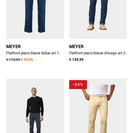
MEYER
MEYER
Flatfront jeans blauw dubai art.1-
Flatfront jeans blauw chicago art.2-
9465 3101946590/18
€ 119,99
€ 99,90
4547 3322454700/45
€ 139,99
-23%