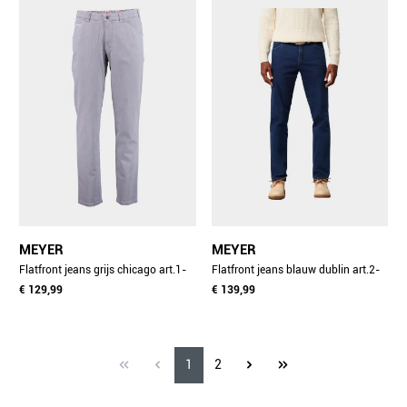
MEYER
MEYER
Flatfront jeans grijs chicago art.1-
Flatfront jeans blauw dublin art.2-
4116 3321411600/05
€ 129,99
4556 1272455600/17
€ 139,99
1
2