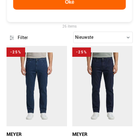
Oké
JEANS
26 items
Filter
-25%
-25%
MEYER
MEYER