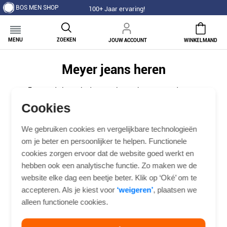
BOS MEN SHOP
100+ Jaar ervaring!
MENU
ZOEKEN
JOUW ACCOUNT
WINKELMAND
Meyer jeans heren
Een goede jeans is de casual tegenhanger van de nette
broek, en bij Meyer krijgt hij dezelfde aandacht voor
Cookies
pasvorm en afwerking. Het is de broek die je in het
weekend pakt, maar die net zo goed werkt op een informele
We gebruiken cookies en vergelijkbare technologieën
kantoordag of een avond uit. In onze collectie Meyer jeans
om je beter en persoonlijker te helpen. Functionele
heren vind je modellen in verschillende pasvormen en
cookies zorgen ervoor dat de website goed werkt en
wassingen, van een klassieke vijfzak tot een nettere
flatfront. Zo vind je de jeans die past bij hoe jij hem wilt
hebben ook een analytische functie. Zo maken we de
dragen.
website elke dag een beetje beter. Klik op ‘Oké’ om te
accepteren. Als je kiest voor
‘weigeren’
, plaatsen we
alleen functionele cookies.
es van meyer
Sale
Chino’s
Pantalon
Korte broe