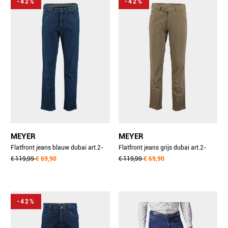
-42%
-42%
MEYER
MEYER
Flatfront jeans blauw dubai art.2-
Flatfront jeans grijs dubai art.2-
6242 3102624290/17
€ 119,99
€ 69,90
6243 3102624390/08
€ 119,99
€ 69,90
-42%