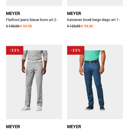
MEYER
MEYER
Flatfront jeans blauw bonn art.2-
Katoenen broek beige diego art.1-
4545 1022454500/18
€ 139,99
€ 69,90
5054 3061505400/33
€ 129,99
€ 99,90
-23%
-23%
MEYER
MEYER