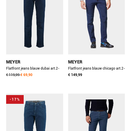
MEYER
MEYER
Flatfront jeans blauw dubai art.2-
Flatfront jeans blauw chicago art.2-
4561 3102456190/18
€ 119,99
€ 69,90
4539 3322453900/18
€ 149,99
-17%