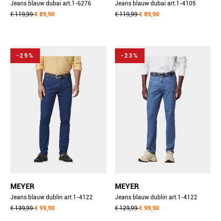
Jeans blauw dubai art.1-6276
Jeans blauw dubai art.1-4105
3101627690/17
€ 119,99
€ 89,90
3101410590/17
€ 119,99
€ 89,90
-29%
-23%
MEYER
MEYER
Jeans blauw dublin art.1-4122
Jeans blauw dublin art.1-4122
1271412200/17
€ 139,99
€ 99,90
1271412200/16
€ 129,99
€ 99,90