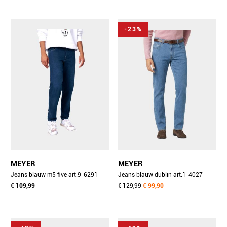
-23%
MEYER
MEYER
Jeans blauw m5 five art.9-6291
Jeans blauw dublin art.1-4027
3729629100/17
€ 109,99
1271402700/16
€ 129,99
€ 99,90