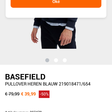
Oké
BASEFIELD
PULLOVER HEREN BLAUW 219018471/654
€ 79,99
€ 39,99
-50%