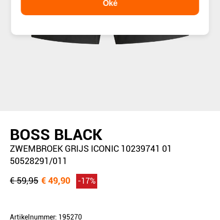
Oké
BOSS BLACK
ZWEMBROEK GRIJS ICONIC 10239741 01
50528291/011
€ 59,95
€ 49,90
-17%
Artikelnummer: 195270