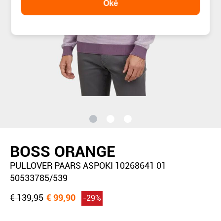
Oké
BOSS ORANGE
PULLOVER PAARS ASPOKI 10268641 01
50533785/539
€ 139,95
€ 99,90
-29%