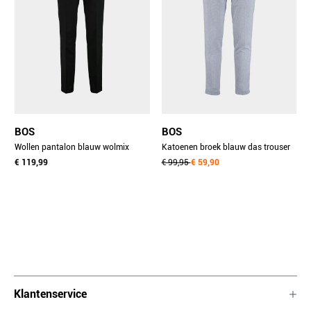
BOS
BOS
Wollen pantalon blauw wolmix
Katoenen broek blauw das trouser
pantalon navy 09.a.110/5681
€ 119,99
23104da20bo/240 blue
€ 99,95
€ 59,90
Klantenservice