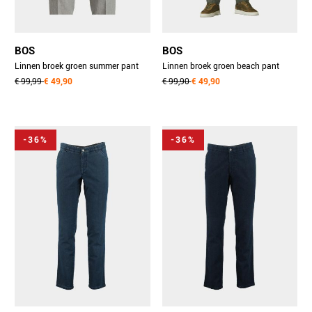
BOS
BOS
Linnen broek groen summer pant
Linnen broek groen beach pant
5510.426/24c
€ 99,99
€ 49,90
5507.426/331
€ 99,90
€ 49,90
-36%
-36%