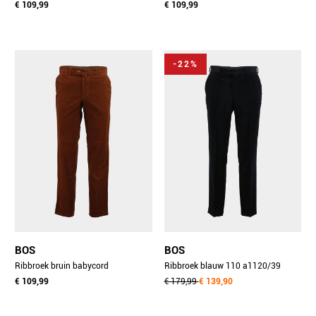
€ 109,99
€ 109,99
-22%
BOS
BOS
Ribbroek bruin babycord
Ribbroek blauw 110 a1120/39
110.29220/65
€ 109,99
€ 179,99
€ 139,90