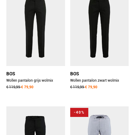
BOS
BOS
Wollen pantalon grijs wolmix
Wollen pantalon zwart wolmix
pantalon antraciet 09.a.110/5611
€ 119,99
€ 79,90
pantalon zwart 09.a.110/5641
€ 119,99
€ 79,90
-40%