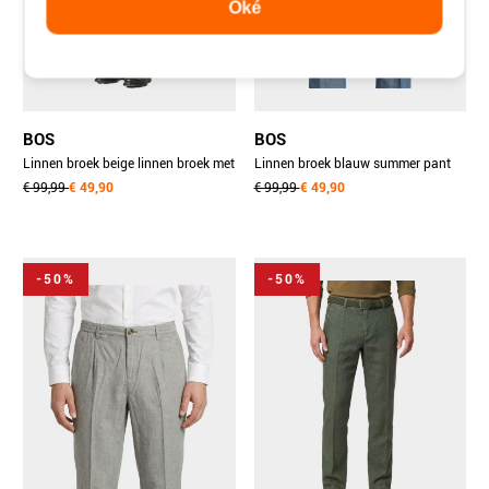
Oké
BOS
BOS
Linnen broek beige linnen broek met
Linnen broek blauw summer pant
streep 5509.426/23a
€ 99,99
€ 49,90
5510.426/24d
€ 99,99
€ 49,90
-50%
-50%