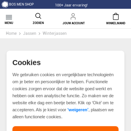
BOS MEN SHOP
100+ Jaar ervaring!
MENU
ZOEKEN
JOUW ACCOUNT
WINKELMAND
Home
Jassen
Winterjassen
Cookies
We gebruiken cookies en vergelijkbare technologieën
om je beter en persoonlijker te helpen. Functionele
cookies zorgen ervoor dat de website goed werkt en
hebben ook een analytische functie. Zo maken we de
website elke dag een beetje beter. Klik op ‘Oké’ om te
accepteren. Als je kiest voor
‘weigeren’
, plaatsen we
alleen functionele cookies.