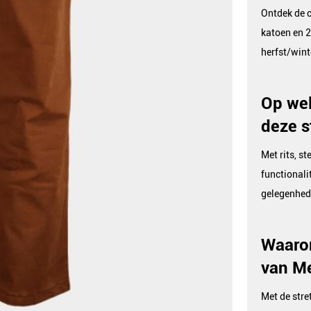
Ontdek de 
katoen en 2
herfst/wint
Op wel
deze st
Met rits, s
functionali
gelegenhed
Waarom
van Me
Met de stre