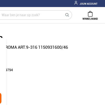
JOUW ACCOUNT
WINKELMAND
R
IN ROMA ART.9-316 1150931600/46
: 169794