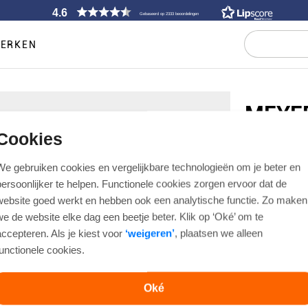
4.6
Gebaseerd op 2333 beoordelingen
ERKEN
MEYE
Cookies
CHINO BRU
€ 129,99
We gebruiken cookies en vergelijkbare technologieën om je beter en
persoonlijker te helpen. Functionele cookies zorgen ervoor dat de
website goed werkt en hebben ook een analytische functie. Zo maken
Artikelnummer
we de website elke dag een beetje beter. Klik op ‘Oké’ om te
Regular fit
accepteren. Als je kiest voor
‘weigeren’
, plaatsen we alleen
functionele cookies.
Kleur
Oké