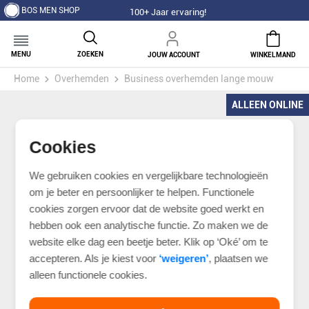
BOS MEN SHOP
100+ Jaar ervaring!
MENU
ZOEKEN
JOUW ACCOUNT
WINKELMAND
Home
Overhemden
Business overhemden lange mouw
ALLEEN ONLINE
Cookies
We gebruiken cookies en vergelijkbare technologieën
om je beter en persoonlijker te helpen. Functionele
cookies zorgen ervoor dat de website goed werkt en
hebben ook een analytische functie. Zo maken we de
website elke dag een beetje beter. Klik op ‘Oké’ om te
accepteren. Als je kiest voor
‘weigeren’
, plaatsen we
alleen functionele cookies.