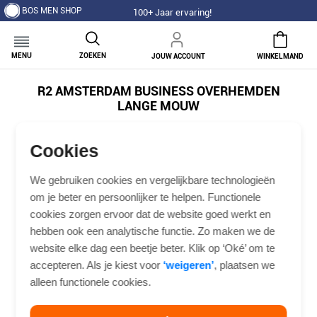
BOS MEN SHOP
100+ Jaar ervaring!
MENU
ZOEKEN
JOUW ACCOUNT
WINKELMAND
R2 AMSTERDAM BUSINESS OVERHEMDEN
LANGE MOUW
0 items
Cookies
Geen producten gevonden.
We gebruiken cookies en vergelijkbare technologieën
om je beter en persoonlijker te helpen. Functionele
cookies zorgen ervoor dat de website goed werkt en
R2 Amsterdam business
hebben ook een analytische functie. Zo maken we de
website elke dag een beetje beter. Klik op ‘Oké’ om te
overhemd lange mouw
accepteren. Als je kiest voor
‘weigeren’
, plaatsen we
alleen functionele cookies.