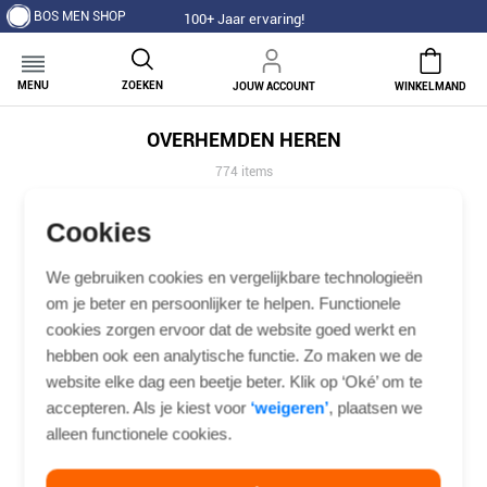
BOS MEN SHOP
100+ Jaar ervaring!
MENU
ZOEKEN
JOUW ACCOUNT
WINKELMAND
OVERHEMDEN HEREN
774 items
Filter
Cookies
-30%
We gebruiken cookies en vergelijkbare technologieën
om je beter en persoonlijker te helpen. Functionele
cookies zorgen ervoor dat de website goed werkt en
hebben ook een analytische functie. Zo maken we de
website elke dag een beetje beter. Klik op ‘Oké’ om te
accepteren. Als je kiest voor
‘weigeren’
, plaatsen we
alleen functionele cookies.