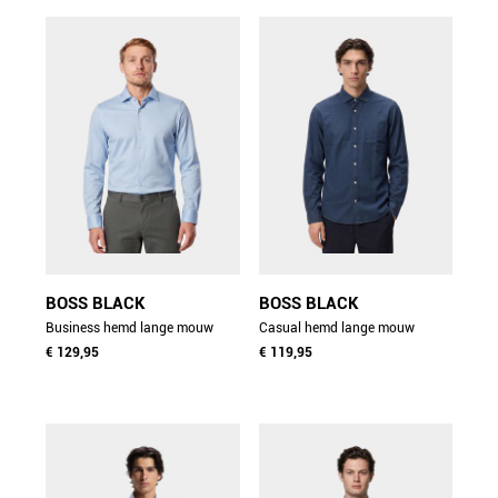
BOSS BLACK
BOSS BLACK
Business hemd lange mouw
Casual hemd lange mouw
blauw p-hank-k-261 10280672
€ 129,95
blauw h-rob-sp-p-263
€ 119,95
01 50567476/450
10281092 01 50567060/460