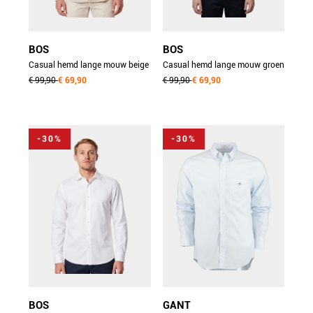
BOS
BOS
Casual hemd lange mouw beige
Casual hemd lange mouw groen
linnen shirt 5405.426/607
€ 99,90
€ 69,90
linnen shirt 5405.426/356
€ 99,90
€ 69,90
-30%
-30%
BOS
GANT