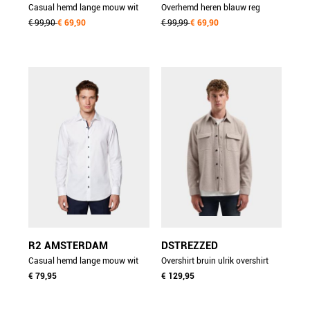
Casual hemd lange mouw wit
Overhemd heren blauw reg
linnen shirt 5405.426/100
€ 99,90
€ 69,90
poplin banker bd 3000140/455
€ 99,99
€ 69,90
R2 AMSTERDAM
DSTREZZED
Casual hemd lange mouw wit
Overshirt bruin ulrik overshirt
nos.twill.001/004
€ 79,95
303776-nos/275
€ 129,95