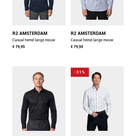
R2 AMSTERDAM
R2 AMSTERDAM
Casual hemd lange mouw
Casual hemd lange mouw
blauw widespread
€ 79,95
blauw widespread
€ 79,95
nos.twill.003/000010
nos.twill.002/000018
-31%