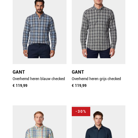
GANT
GANT
Overhemd heren blauw checked
Overhemd heren grijs checked
melange poplin shirt
€ 119,99
melange poplin shirt
€ 119,99
3262006/901
3262006/093
-30%