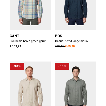
GANT
BOS
Overhemd heren groen geruit
Casual hemd lange mouw
poplin overhemd 3262026/331
€ 109,99
blauw linnen shirt
€ 99,90
€ 69,90
5405.426/208
-30%
-30%