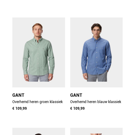
navy
3262031/455
GANT
GANT
Overhemd heren groen klassiek
Overhemd heren blauw klassiek
poplin overhemd met
€ 109,99
poplin overhemd met
€ 109,99
3262031/308
3262031/436