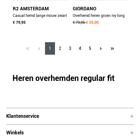
R2 AMSTERDAM
GIORDANO
Casual hemd lange mouw zwart
Overhemd heren groen ivy long
nos.twill.004/020
€ 79,95
sleeve button down f
€ 79,95
€ 55,00
617140/71
1
2
3
4
5
Heren overhemden regular fit
Klantenservice
Winkels