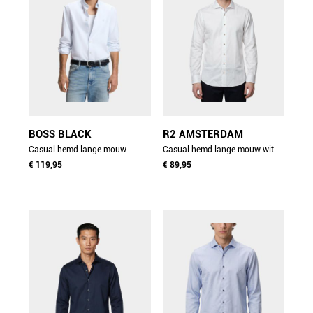
BOSS BLACK
R2 AMSTERDAM
Casual hemd lange mouw
Casual hemd lange mouw wit
blauw h-liam-bd-e-c1-263
€ 119,95
widespread nos.twill.008/004
€ 89,95
10261879 0 50566988/499