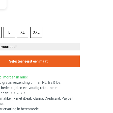
L
XL
XXL
p voorraad!
Selecteer eerst een maat
d: morgen in huis!
 gratis verzending binnen NL, BE & DE.
bedenktijd en eenvoudig retourneren.
ingen: ⭐ ⭐ ⭐ ⭐ ⭐
makkelijk met iDeal, Klarna, Credicard, Paypal,
ct.
ar ervaring in herenmode.