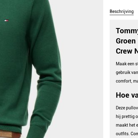
Beschrijving
Tommy 
Groen 
Crew 
Maak een st
gebruik van
comfort, m
Hoe va
Deze pullov
hij prettig 
maakt het e
outfits. Co