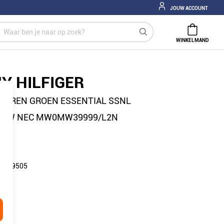
JOUW ACCOUNT
WINKELMAND
Y HILFIGER
HEREN GROEN ESSENTIAL SSNL
REW NEC MW0MW39999/L2N
: 209505