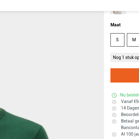
Maat
S
M
Nog 1 stuk o
Nu bestel
Vanaf €50
14 Dagen 
Beoordel
Betaal ge
Banconta
Al 100 ja