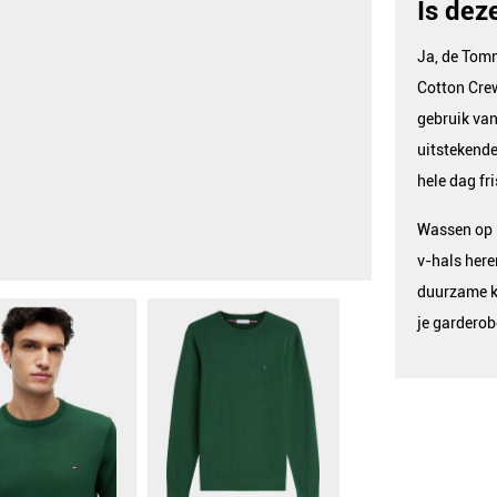
Is dez
Ja, de Tomm
Cotton Cr
gebruik van
uitstekende
hele dag fri
Wassen op m
v-hals here
duurzame ke
je garderob