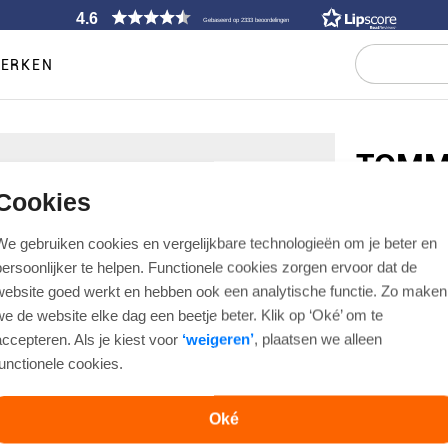
4.6
Gebaseerd op 2333 beoordelingen
ERKEN
TOMM
Cookies
PULLOVER 
COTTON C
We gebruiken cookies en vergelijkbare technologieën om je beter en
€ 99,90
persoonlijker te helpen. Functionele cookies zorgen ervoor dat de
website goed werkt en hebben ook een analytische functie. Zo maken
we de website elke dag een beetje beter. Klik op ‘Oké’ om te
Artikelnummer
accepteren. Als je kiest voor
‘weigeren’
, plaatsen we alleen
Regular fit
functionele cookies.
Kleur
Oké