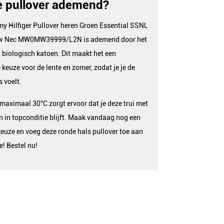
e pullover ademend?
y Hilfiger Pullover heren Groen Essential SSNL
ew Nec MW0MW39999/L2N is ademend door het
 biologisch katoen. Dit maakt het een
 keuze voor de lente en zomer, zodat je je de
s voelt.
aximaal 30°C zorgt ervoor dat je deze trui met
n in topconditie blijft. Maak vandaag nog een
uze en voeg deze ronde hals pullover toe aan
e! Bestel nu!