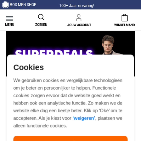
BOS MEN SHOP
100+ Jaar ervaring!
MENU
ZOEKEN
JOUW ACCOUNT
WINKELMAND
Cookies
We gebruiken cookies en vergelijkbare technologieën
om je beter en persoonlijker te helpen. Functionele
Alle superdeals
Alles van Black Friday
cookies zorgen ervoor dat de website goed werkt en
hebben ook een analytische functie. Zo maken we de
website elke dag een beetje beter. Klik op ‘Oké’ om te
MERINO SUPERDEALS
accepteren. Als je kiest voor
‘weigeren’
, plaatsen we
alleen functionele cookies.
1 items
Filter