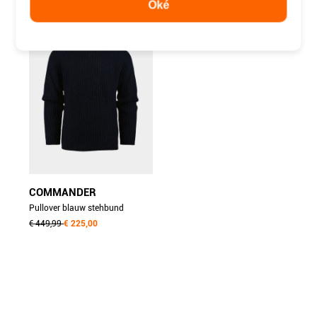
Oké
-50%
COMMANDER
Pullover blauw stehbund
pullover, 1/1 arm
€ 449,99
€ 225,00
213012751/604