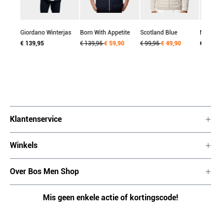
Giordano Winterjas
Born With Appetite
Scotland Blue
Nordbe
eren
heren Blauw Alfio
€ 139,95
Bodywarmer heren
€ 139,95
€ 59,90
Bodywarmer heren
€ 99,95
€ 49,90
Bodywa
€ 49,95
Short Jacket Light
Blauw Tam
Wit Mountain Stepped
Blauw 
uxury
Padd 522654/60
Bodywarmer
Bodywarmer
MJ017
1/80
BWA24101TA02/290
SPE24101MO05SB/1
navy
86 kit
Klantenservice
Winkels
Over Bos Men Shop
Mis geen enkele actie of kortingscode!