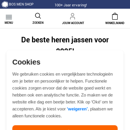
BOS MEN SHOP
100+ Jaar ervaring!
MENU
ZOEKEN
JOUW ACCOUNT
WINKELMAND
De beste heren jassen voor
2025!
Cookies
Het jaar 2025 brengt weer nieuwe trends en stijlen met
We gebruiken cookies en vergelijkbare technologieën
zich mee als het gaat om de herenmode. Evenals een
om je beter en persoonlijker te helpen. Functionele
aantal andere kledingstukken, zullen
heren jassen
hierbij
cookies zorgen ervoor dat de website goed werkt en
weer een belangrijke rol spelen. Aankomend jaar zal veel
hebben ook een analytische functie. Zo maken we de
draaien om veelzijdigheid en duurzaamheid, met
ontwerpen die perfect passen bij elke gelegenheid en elk
website elke dag een beetje beter. Klik op ‘Oké’ om te
seizoen. Aan de hand van dit artikel nemen wij je graag
accepteren. Als je kiest voor
‘weigeren’
, plaatsen we
mee in wat ons te wachten staat. Lees mee!
alleen functionele cookies.