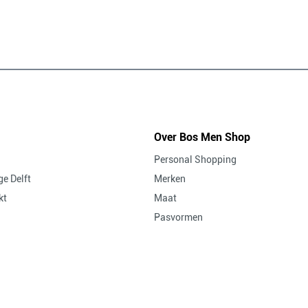
Over Bos Men Shop
Personal Shopping
e Delft
Merken
kt
Maat
Pasvormen
Vacatures bij Bos Men Shop
Blog
Actievoorwaarden