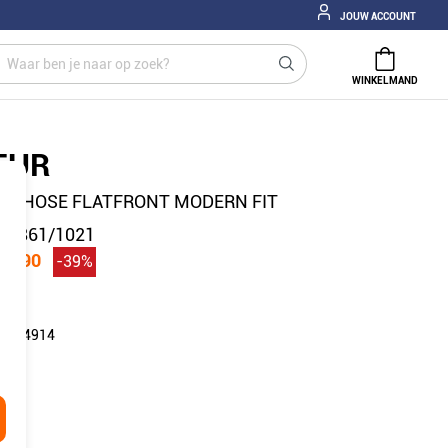
JOUW ACCOUNT
WINKELMAND
EUR
IN HOSE FLATFRONT MODERN FIT
18861/1021
79,90
-39%
: 194914