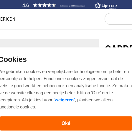
4.6
Gebaseerd op 2333 beoordelingen
ERKEN
GARD
Cookies
CHINO BRU
BENNY-3 4
We gebruiken cookies en vergelijkbare technologieën om je beter en
€ 129,95
€ 
persoonlijker te helpen. Functionele cookies zorgen ervoor dat de
website goed werkt en hebben ook een analytische functie. Zo maken
we de website elke dag een beetje beter. Klik op ‘Oké’ om te
Artikelnummer
accepteren. Als je kiest voor
‘weigeren’
, plaatsen we alleen
Modern fit
functionele cookies.
Kleur
Oké