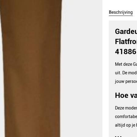
Beschrijving
Gardeu
Flatfr
41886
Met deze Ga
uit. De mod
jouw persoo
Hoe va
Deze modern
comfortabel 
altijd op je