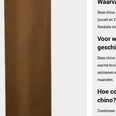
Waarva
Deze chino
lyocell en 
flexibele s
Voor w
geschi
Deze chino 
warme bruin
seizoenen e
maanden.
Hoe c
chino?
Combineer 