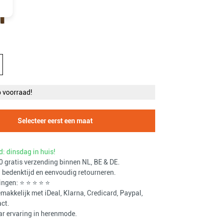
p voorraad!
Selecteer eerst een maat
d: dinsdag in huis!
 gratis verzending binnen NL, BE & DE.
bedenktijd en eenvoudig retourneren.
ingen: ⭐ ⭐ ⭐ ⭐ ⭐
makkelijk met iDeal, Klarna, Credicard, Paypal,
ct.
ar ervaring in herenmode.