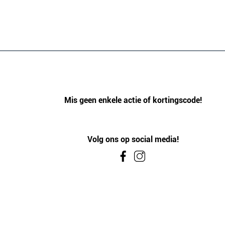
Mis geen enkele actie of kortingscode!
Volg ons op social media!
4.6
/5
GEBASEERD OP 2333 BEOORDELINGEN