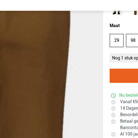
Maat
29
98
Nog 1 stuk o
Nu bestel
Vanaf €50
14 Dagen 
Beoordel
Betaal ge
Banconta
Al 100 ja