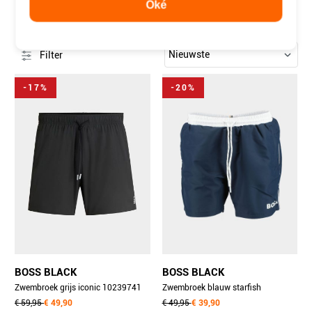
Oké
ONS AANBOD HUGO BOSS ZWEMBROEKEN SALE
4 items
Filter
-17%
-20%
BOSS BLACK
BOSS BLACK
Zwembroek grijs iconic 10239741
Zwembroek blauw starfish
01 50528291/011
€ 59,95
€ 49,90
10254886 01 50505473/413
€ 49,95
€ 39,90