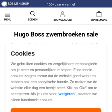
BOS MEN SHOP
100+ Jaar ervaring!
MENU
ZOEKEN
JOUW ACCOUNT
WINKELMAND
Hugo Boss zwembroeken sale
Al meer dan honderd jaar zijn wij specialist in herenkleding
en die kennis zetten wij ook in bij onze Hugo Boss
Cookies
zwembroeken sale. De zwembroeken in onze sale komen
uit voorgaande seizoenen, maar zijn identiek in opbouw,
We gebruiken cookies en vergelijkbare technologieën
materiaal en pasvorm aan de huidige collectie. Het enige
om je beter en persoonlijker te helpen. Functionele
verschil is de prijs: in onze Hugo Boss zwembroek sale
cookies zorgen ervoor dat de website goed werkt en
bespaar je tot 33% procent.
hebben ook een analytische functie. Zo maken we de
website elke dag een beetje beter. Klik op ‘Oké’ om te
accepteren. Als je kiest voor
‘weigeren’
, plaatsen we
Jassen
Vesten
Truien
Overhemden
Polo's
alleen functionele cookies.