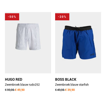
-50%
-20%
HUGO RED
BOSS BLACK
Zwembroek blauw rudo252
Zwembroek blauw starfish
10270255 01 50534630/483
€ 99,95
€ 49,90
10259586 01 50514429/427
€ 49,95
€ 39,90