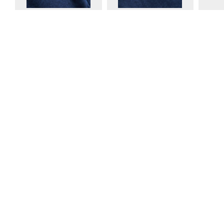
Klantenservice
Winkels
Verzenden & Bezorgen
Bergen op Zoom
Ruilen & Retourneren
Middelburg Lang
Bestellen & Betalen
Middelburg Mar
Veelgestelde vragen
Goes
Contact