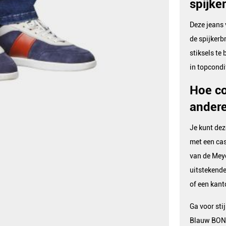
spijke
Deze jeans 
de spijkerb
stiksels te
in topcondi
Hoe co
andere
Je kunt dez
met een cas
van de Mey
uitstekende 
of een kant
Ga voor sti
Blauw BONN