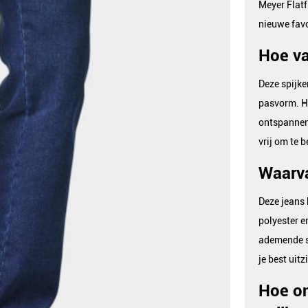
Meyer Flat
nieuwe favo
Hoe va
Deze spijke
pasvorm. Hi
ontspannen 
vrij om te 
Waarva
Deze jeans 
polyester e
ademende st
je best uit
Hoe on