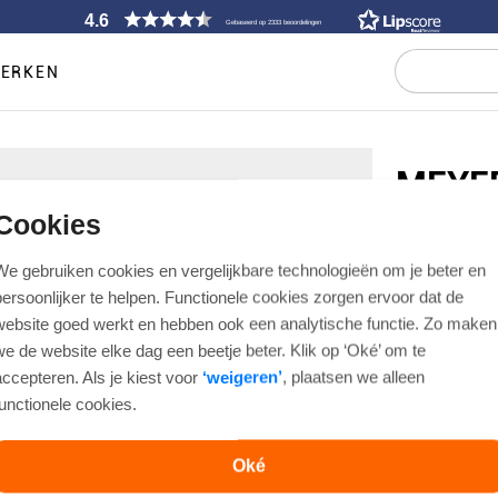
4.6
Gebaseerd op 2333 beoordelingen
ERKEN
MEYE
Cookies
FLATFRONT
102239210
We gebruiken cookies en vergelijkbare technologieën om je beter en
€ 149,99
persoonlijker te helpen. Functionele cookies zorgen ervoor dat de
website goed werkt en hebben ook een analytische functie. Zo maken
we de website elke dag een beetje beter. Klik op ‘Oké’ om te
Artikelnummer
accepteren. Als je kiest voor
‘weigeren’
, plaatsen we alleen
functionele cookies.
Kleur
Oké
Maat