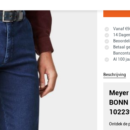
Vanaf €50
14 Dagen 
Beoordel
Betaal ge
Banconta
Al 100 ja
Beschrijving
Meyer 
BONN 
10223
Ontdek de p