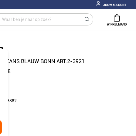
JOUW ACCOUNT
WINKELMAND
R
 JEANS BLAUW BONN ART.2-3921
0/18
: 178882