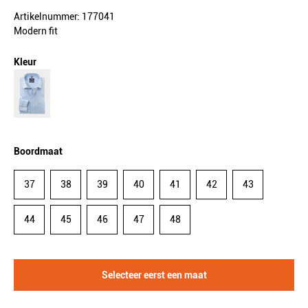
Artikelnummer: 177041
Modern fit
Kleur
Boordmaat
37
38
39
40
41
42
43
44
45
46
47
48
Selecteer eerst een maat