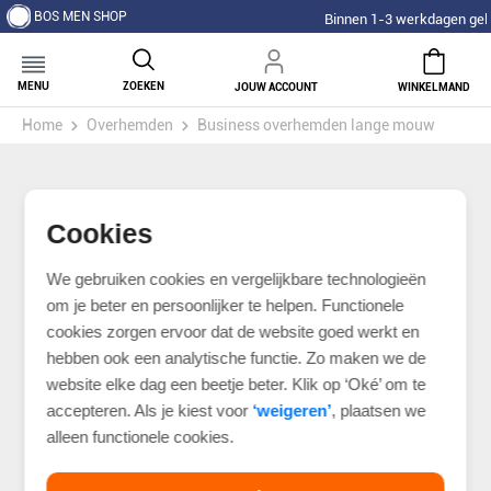
BOS MEN SHOP
Binnen 1-3 werkdagen geleverd!
MENU
ZOEKEN
JOUW ACCOUNT
WINKELMAND
Home
Overhemden
Business overhemden lange mouw
Cookies
We gebruiken cookies en vergelijkbare technologieën
om je beter en persoonlijker te helpen. Functionele
cookies zorgen ervoor dat de website goed werkt en
hebben ook een analytische functie. Zo maken we de
website elke dag een beetje beter. Klik op ‘Oké’ om te
accepteren. Als je kiest voor
‘weigeren’
, plaatsen we
alleen functionele cookies.