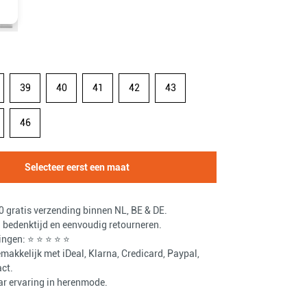
39
40
41
42
43
46
Selecteer eerst een maat
 gratis verzending binnen NL, BE & DE.
bedenktijd en eenvoudig retourneren.
ingen: ⭐ ⭐ ⭐ ⭐ ⭐
makkelijk met iDeal, Klarna, Credicard, Paypal,
ct.
ar ervaring in herenmode.