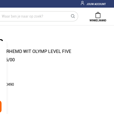
JOUW ACCOUNT
WINKELMAND
P
VERHEMD WIT OLYMP LEVEL FIVE
7665/00
: 180490