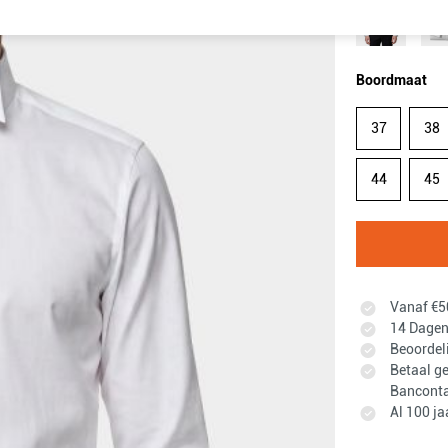
Boordmaat
37
38
44
45
Vanaf €50
14 Dagen 
Beoordel
Betaal ge
Banconta
Al 100 ja