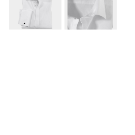
Klantenservice
Winkels
Verzenden & Bezorgen
Bergen op Zoom
Ruilen & Retourneren
Middelburg Lang