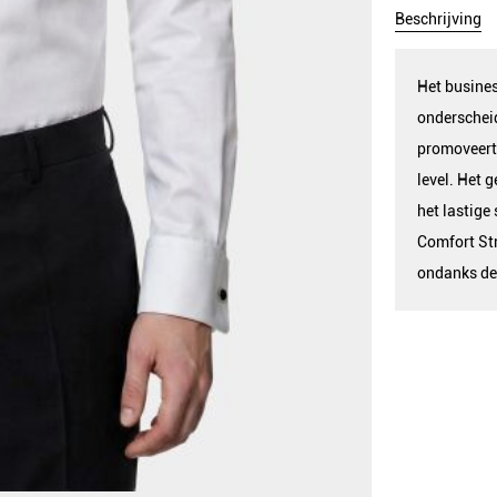
Beschrijving
Het busines
onderscheid
promoveert
level. Het 
het lastige
Comfort Str
ondanks de