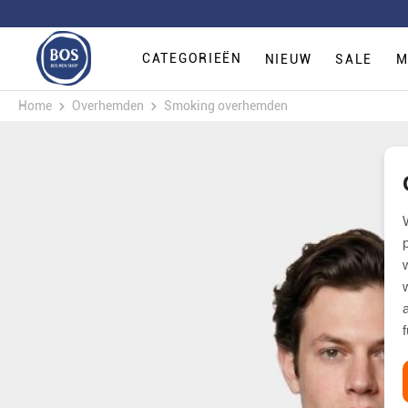
CATEGORIEËN
NIEUW
SALE
M
Home
Overhemden
Smoking overhemden