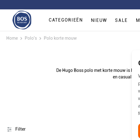
CATEGORIEËN
NIEUW
SALE
M
Home
Polo's
Polo korte mouw
De Hugo Boss polo met korte mouw is het ve
en casual pol
Filter