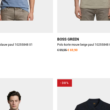
BOSS GREEN
blauw paul 10255848 01
Polo korte mouw beige paul 10255848
€ 99,95
€ 69,90
-30%