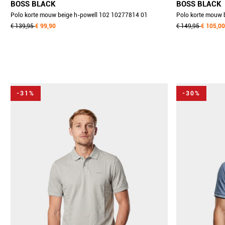
BOSS BLACK
BOSS BLACK
Polo korte mouw beige h-powell 102 10277814 01
Polo korte mouw 
50560014/286
€ 139,95
€ 99,90
50559147/450
€ 149,95
€ 105,00
-31%
-30%