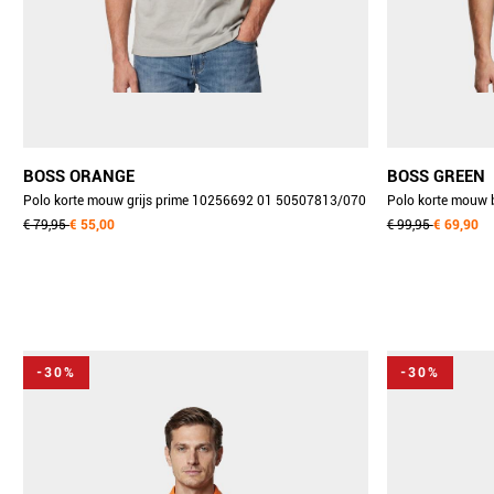
BOSS ORANGE
BOSS GREEN
Polo korte mouw grijs prime 10256692 01 50507813/070
Polo korte mouw 
€ 79,95
€ 55,00
50506193/459
€ 99,95
€ 69,90
-30%
-30%