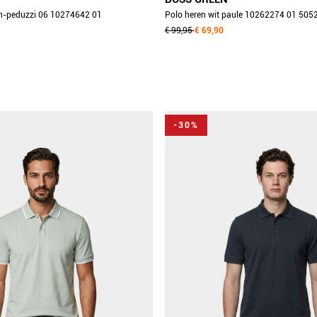
 h-peduzzi 06 10274642 01
Polo heren wit paule 10262274 01 50
€ 99,95
€ 69,90
-30%