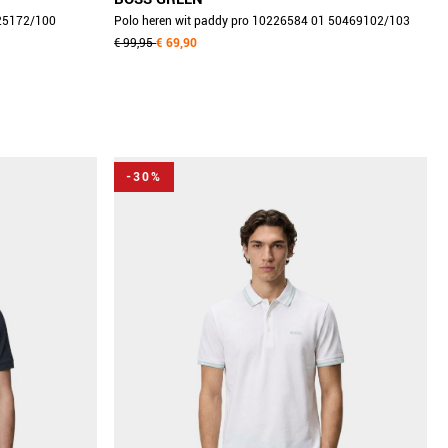
525172/100
Polo heren wit paddy pro 10226584 01 50469102/103
€ 99,95
€ 69,90
-30%