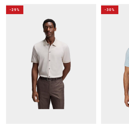
-29%
-30%