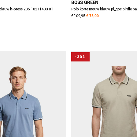
BOSS GREEN
blauw h-press 235 10271433 01
Polo korte mouw blauw pl_goc birdie p
50559365/402
€ 109,95
€ 75,00
-30%