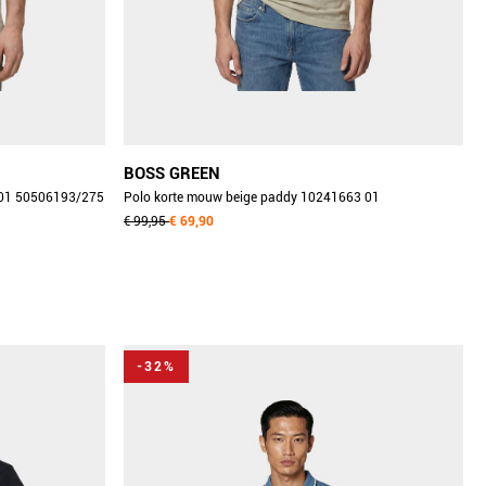
BOSS GREEN
 01 50506193/275
Polo korte mouw beige paddy 10241663 01
50469055/276
€ 99,95
€ 69,90
-32%