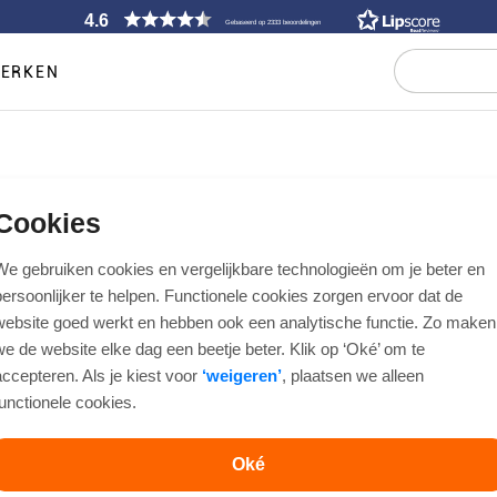
4.6
Gebaseerd op 2333 beoordelingen
ERKEN
Hugo Boss polo korte mouw
Cookies
elzijdigste item voor de zomer. Van klassieke piqué modellen uit Boss B
We gebruiken cookies en vergelijkbare technologieën om je beter en
o's van Boss Orange. Op zoek naar het volledige aanbod? Bekijk alle Hug
persoonlijker te helpen. Functionele cookies zorgen ervoor dat de
website goed werkt en hebben ook een analytische functie. Zo maken
we de website elke dag een beetje beter. Klik op ‘Oké’ om te
Alles van Hugo Boss
Polo’s
Sale
Lange mouw
accepteren. Als je kiest voor
‘weigeren’
, plaatsen we alleen
functionele cookies.
POLO'S KORTE MOUW
Oké
59 items