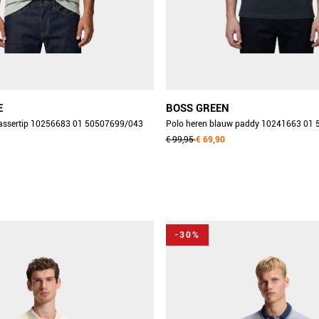
E
BOSS GREEN
 passertip 10256683 01 50507699/043
Polo heren blauw paddy 10241663 01
€ 99,95
€ 69,90
-30%