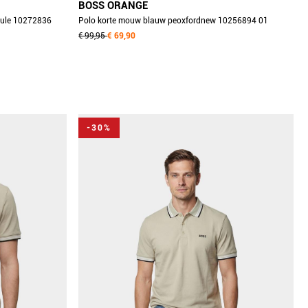
BOSS ORANGE
aule 10272836
Polo korte mouw blauw peoxfordnew 10256894 01
50507814/458
€ 99,95
€ 69,90
-30%