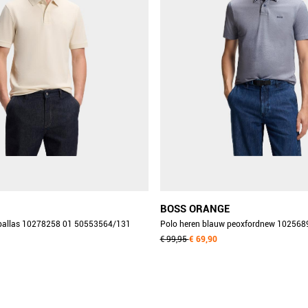
BOSS ORANGE
 pallas 10278258 01 50553564/131
Polo heren blauw peoxfordnew 102568
50507814/464
€ 99,95
€ 69,90