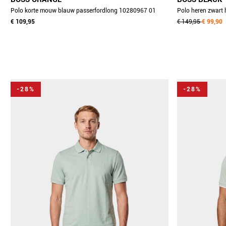
Polo korte mouw blauw passerfordlong 10280967 01
Polo heren zwart
50566186/404
€ 109,95
50549583/001
€ 149,95
€ 99,90
-28%
-28%