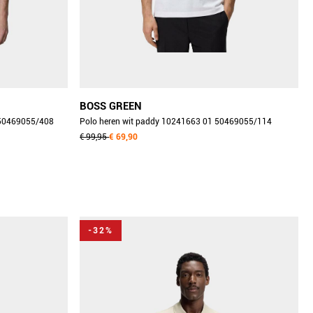
BOSS GREEN
 50469055/408
Polo heren wit paddy 10241663 01 50469055/114
€ 99,95
€ 69,90
-32%