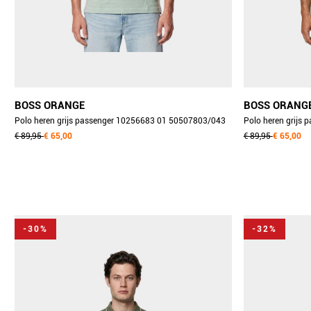
BOSS ORANGE
BOSS ORANG
Polo heren grijs passenger 10256683 01 50507803/043
Polo heren grijs
€ 89,95
€ 65,00
€ 89,95
€ 65,00
-30%
-32%