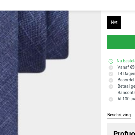
Maat
Nvt
Nu bestel
Vanaf €50
14 Dagen 
Beoordel
Betaal ge
Banconta
Al 100 ja
Beschrijving
Profu