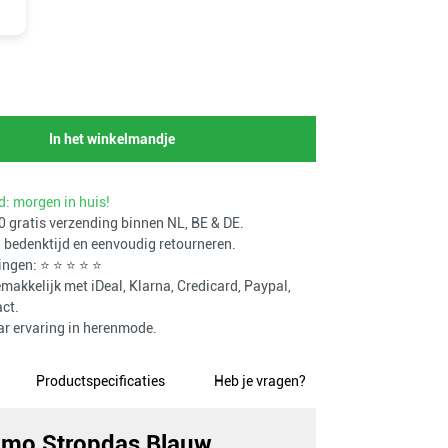
In het winkelmandje
d: morgen in huis!
 gratis verzending binnen NL, BE & DE.
bedenktijd en eenvoudig retourneren.
ingen: ⭐ ⭐ ⭐ ⭐ ⭐
makkelijk met iDeal, Klarna, Credicard, Paypal,
ct.
ar ervaring in herenmode.
Productspecificaties
Heb je vragen?
omo Stropdas Blauw