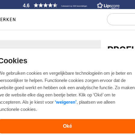
4.6
Gebaseerd op 2333 beoordelingen
ERKEN
PROF
Cookies
STROPDAS
€ 59,95
We gebruiken cookies en vergelijkbare technologieën om je beter en
persoonlijker te helpen. Functionele cookies zorgen ervoor dat de
website goed werkt en hebben ook een analytische functie. Zo maken
Artikelnummer
we de website elke dag een beetje beter. Klik op ‘Oké’ om te
accepteren. Als je kiest voor
‘weigeren’
, plaatsen we alleen
Kleur
functionele cookies.
Oké