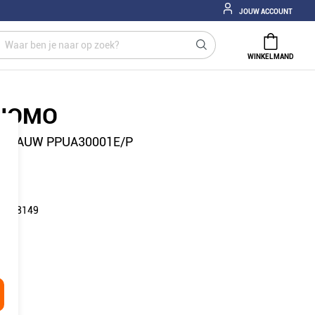
JOUW ACCOUNT
WINKELMAND
UOMO
 BLAUW PPUA30001E/P
: 178149