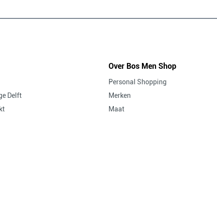
Over Bos Men Shop
Personal Shopping
e Delft
Merken
kt
Maat
Pasvormen
Vacatures bij Bos Men Shop
Blog
Actievoorwaarden