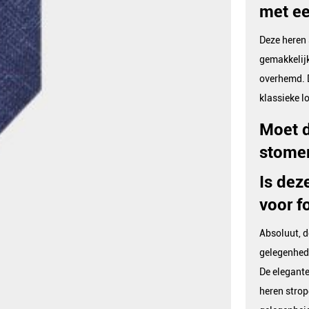
met e
Deze heren 
gemakkelijk
overhemd. 
klassieke lo
Moet d
stomer
Is dez
voor f
Absoluut, d
gelegenhede
De elegante
heren strop