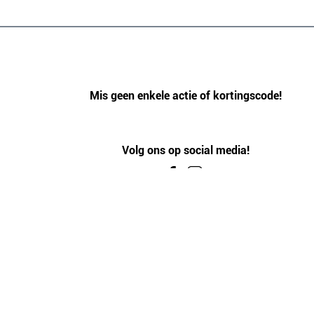
Mis geen enkele actie of kortingscode!
Volg ons op social media!
4.6
/5
GEBASEERD OP 2333 BEOORDELINGEN