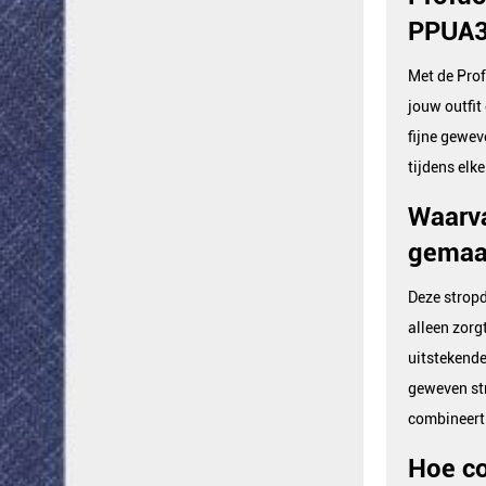
PPUA3
Met de Pro
jouw outfit 
fijne gewev
tijdens elk
Waarva
gemaa
Deze stropd
alleen zorg
uitstekende
geweven str
combineert
Hoe co